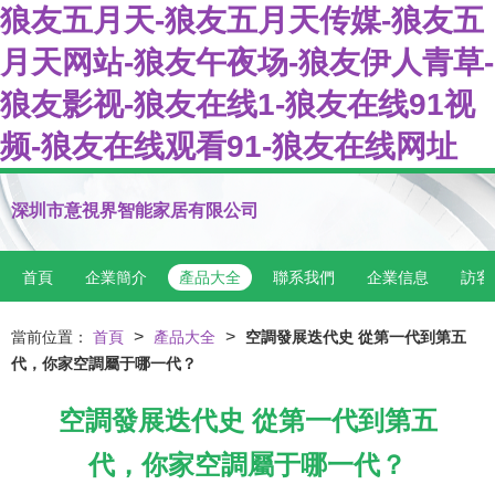
狼友五月天-狼友五月天传媒-狼友五
月天网站-狼友午夜场-狼友伊人青草-
狼友影视-狼友在线1-狼友在线91视
频-狼友在线观看91-狼友在线网址
深圳市意視界智能家居有限公司
首頁
企業簡介
產品大全
聯系我們
企業信息
訪客
>
>
當前位置：
首頁
產品大全
空調發展迭代史 從第一代到第五
代，你家空調屬于哪一代？
空調發展迭代史 從第一代到第五
代，你家空調屬于哪一代？