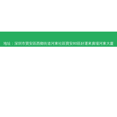
地址：深圳市寶安區西鄉街道河東社區寶安80區好運來廣場河東大廈
2層
電話：1359064**
Copyright © 2026
m.philipequestraincourses.cn
中央空調
深圳市意
視界智能家居有限公司
中央空調
版權所有
Sitemap
感谢您访问我们的网站，您可能还对以下资源感兴趣：潜江贸寂国际贸易
有限公司
狼友五月天|狼友五月天传媒|狼友五月天网站|狼友午夜场|狼友伊人青草|
狼友影视|狼友在线1|狼友在线91视频|狼友在线观看91|狼友在线网址
网
站地图