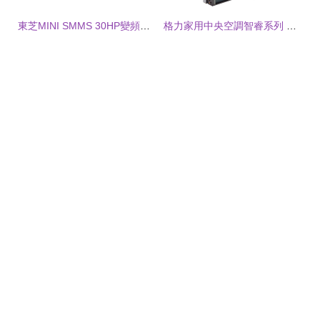
東芝MINI SMMS 30HP變頻多聯中央空調 核心優勢與選購指南
格力家用中央空調智睿系列 多聯一拖三四五，定義舒適智慧家居